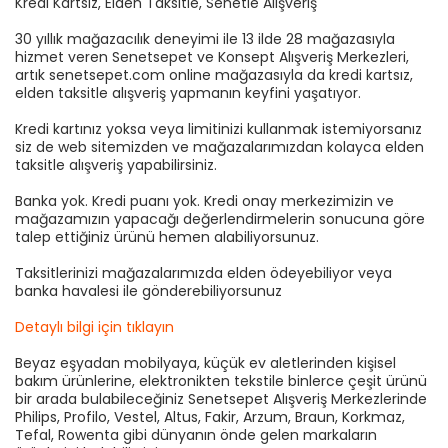
Kredi Kartsız, Elden Taksitle, Senetle Alışveriş
30 yıllık mağazacılık deneyimi ile 13 ilde 28 mağazasıyla
hizmet veren Senetsepet ve Konsept Alışveriş Merkezleri,
artık senetsepet.com online mağazasıyla da kredi kartsız,
elden taksitle alışveriş yapmanın keyfini yaşatıyor.
Kredi kartınız yoksa veya limitinizi kullanmak istemiyorsanız
siz de web sitemizden ve mağazalarımızdan kolayca elden
taksitle alışveriş yapabilirsiniz.
Banka yok. Kredi puanı yok. Kredi onay merkezimizin ve
mağazamızın yapacağı değerlendirmelerin sonucuna göre
talep ettiğiniz ürünü hemen alabiliyorsunuz.
Taksitlerinizi mağazalarımızda elden ödeyebiliyor veya
banka havalesi ile gönderebiliyorsunuz
Detaylı bilgi için tıklayın
Beyaz eşyadan mobilyaya, küçük ev aletlerinden kişisel
bakım ürünlerine, elektronikten tekstile binlerce çeşit ürünü
bir arada bulabileceğiniz Senetsepet Alışveriş Merkezlerinde
Philips, Profilo, Vestel, Altus, Fakir, Arzum, Braun, Korkmaz,
Tefal, Rowenta gibi dünyanın önde gelen markaların