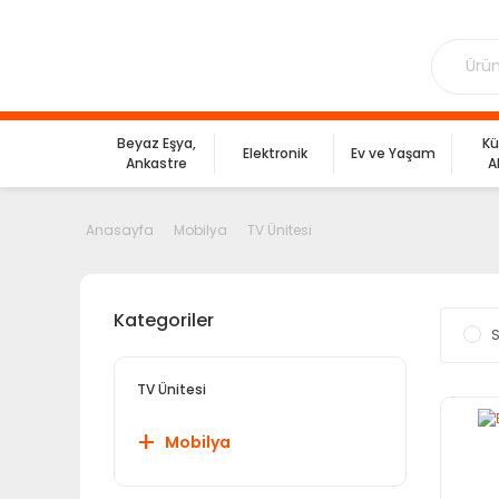
Beyaz Eşya,
Kü
Elektronik
Ev ve Yaşam
Ankastre
A
Anasayfa
Mobilya
TV Ünitesi
Kategoriler
S
TV Ünitesi
Mobilya