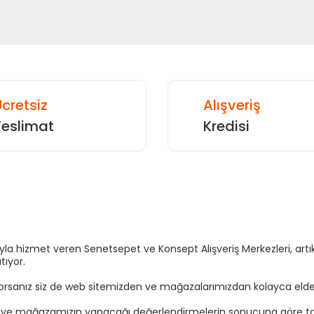
cretsiz
Alışveriş
Teslimat
Kredisi
sıyla hizmet veren Senetsepet ve Konsept Alışveriş Merkezleri, a
tıyor.
yorsanız siz de web sitemizden ve mağazalarımızdan kolayca elden t
n ve mağazamızın yapacağı değerlendirmelerin sonucuna göre tal