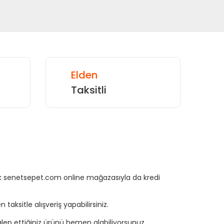
Elden
Taksitli
rtık senetsepet.com online mağazasıyla da kredi
aksitle alışveriş yapabilirsiniz.
ep ettiğiniz ürünü hemen alabiliyorsunuz.