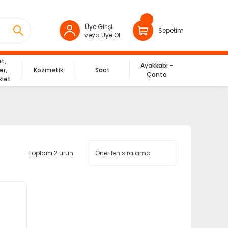
Üye Girişi
Sepetim
veya Üye Ol
et,
Ayakkabı -
er,
Kozmetik
Saat
Çanta
klet
Toplam 2 ürün