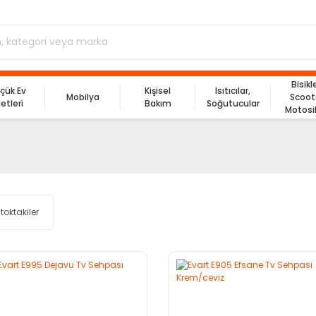
Bisikl
çük Ev
Kişisel
Isıtıcılar,
Mobilya
Scoot
letleri
Bakım
Soğutucular
Motosi
toktakiler