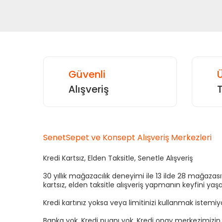
Güvenli
Ü
Alışveriş
SenetSepet ve Konsept Alışveriş Merkezleri
Kredi Kartsız, Elden Taksitle, Senetle Alışveriş
30 yıllık mağazacılık deneyimi ile 13 ilde 28 mağaza
kartsız, elden taksitle alışveriş yapmanın keyfini yaşa
Kredi kartınız yoksa veya limitinizi kullanmak istemi
Banka yok. Kredi puanı yok. Kredi onay merkezimizi