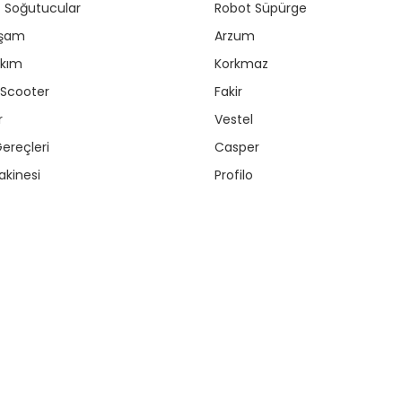
r / Soğutucular
Robot Süpürge
aşam
Arzum
akım
Korkmaz
/ Scooter
Fakir
r
Vestel
ereçleri
Casper
kinesi
Profilo