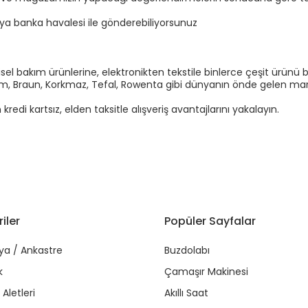
eya banka havalesi ile gönderebiliyorsunuz
el bakım ürünlerine, elektronikten tekstile binlerce çeşit ürünü b
Arzum, Braun, Korkmaz, Tefal, Rowenta gibi dünyanın önde gelen marka
di kartsız, elden taksitle alışveriş avantajlarını yakalayın.
iler
Popüler Sayfalar
ya / Ankastre
Buzdolabı
k
Çamaşır Makinesi
Aletleri
Akıllı Saat