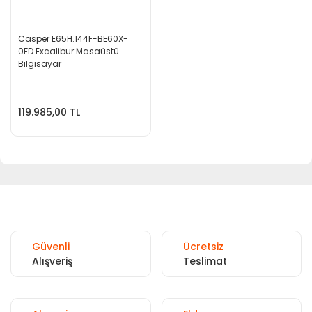
Casper E65H.144F-BE60X-
0FD Excalibur Masaüstü
Bilgisayar
119.985,00 TL
Güvenli
Ücretsiz
Alışveriş
Teslimat