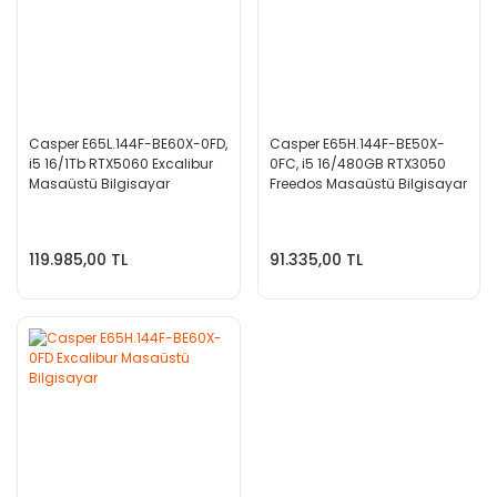
Casper E65L.144F-BE60X-0FD,
Casper E65H.144F-BE50X-
i5 16/1Tb RTX5060 Excalibur
0FC, i5 16/480GB RTX3050
Masaüstü Bilgisayar
Freedos Masaüstü Bilgisayar
119.985,00 TL
91.335,00 TL