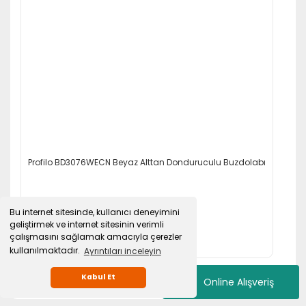
Profilo BD3076WECN Beyaz Alttan Donduruculu Buzdolabı
Bu internet sitesinde, kullanıcı deneyimini
geliştirmek ve internet sitesinin verimli
81.199,00 TL
çalışmasını sağlamak amacıyla çerezler
kullanılmaktadır.
Ayrıntıları inceleyin
Kabul Et
Online Alışveriş