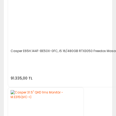
Casper E65H.144F-BE50X-0FC, i5 16/480GB RTX3050 Freedos Masaü
91.335,00 TL