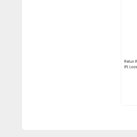
Relux I
IPL Laz