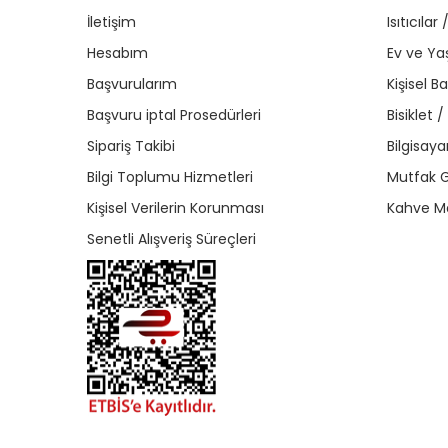
İletişim
Isıtıcıla
Hesabım
Ev ve Y
Başvurularım
Kişisel B
Başvuru iptal Prosedürleri
Bisiklet 
Sipariş Takibi
Bilgisaya
Bilgi Toplumu Hizmetleri
Mutfak G
Kişisel Verilerin Korunması
Kahve Ma
Senetli Alışveriş Süreçleri