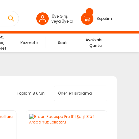
Üye Girişi
Sepetim
veya Üye Ol
et,
Ayakkabı -
er,
Kozmetik
Saat
Çanta
klet
Toplam 8 ürün