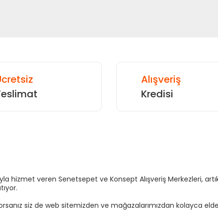
cretsiz
Alışveriş
Teslimat
Kredisi
sıyla hizmet veren Senetsepet ve Konsept Alışveriş Merkezleri, a
tıyor.
yorsanız siz de web sitemizden ve mağazalarımızdan kolayca elden t