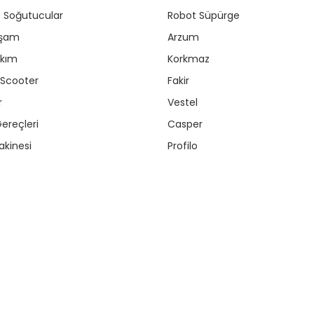
r / Soğutucular
Robot Süpürge
aşam
Arzum
akım
Korkmaz
/ Scooter
Fakir
r
Vestel
ereçleri
Casper
kinesi
Profilo