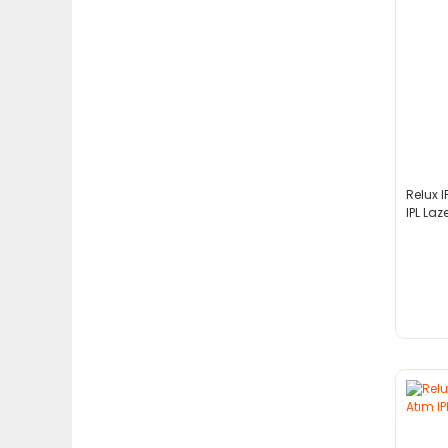
Relux 
IPL Laz