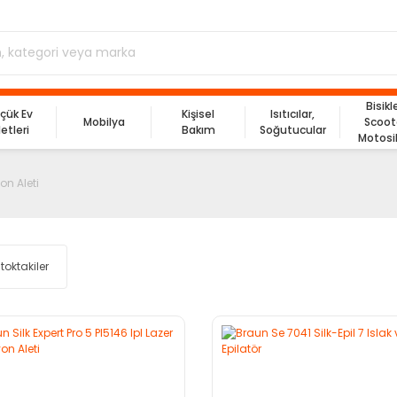
Bisikl
çük Ev
Kişisel
Isıtıcılar,
Mobilya
Scoot
letleri
Bakım
Soğutucular
Motosi
on Aleti
toktakiler