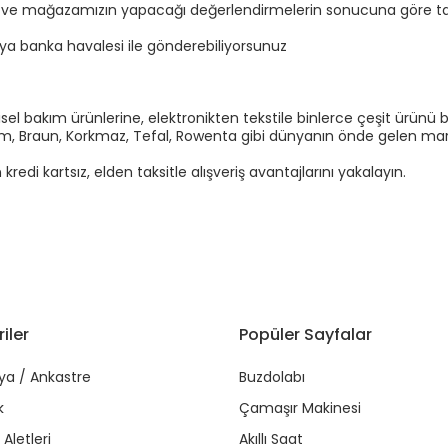
n ve mağazamızın yapacağı değerlendirmelerin sonucuna göre tal
eya banka havalesi ile gönderebiliyorsunuz
el bakım ürünlerine, elektronikten tekstile binlerce çeşit ürünü b
Arzum, Braun, Korkmaz, Tefal, Rowenta gibi dünyanın önde gelen marka
di kartsız, elden taksitle alışveriş avantajlarını yakalayın.
iler
Popüler Sayfalar
ya / Ankastre
Buzdolabı
k
Çamaşır Makinesi
Aletleri
Akıllı Saat