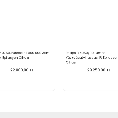
PL9750, Purecare 1.000.000 Atım
Philips BRI950/00 Lumea
er Epilasyon Cihazı
Yüz+vücut+hassas IPL Epilasyo
Cihazı
22.000,00 TL
29.250,00 TL