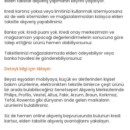
elden taksitle alışveriş yapmanın keyfini yaşatıyor.
Kredi kartınız yoksa veya limitinizi kullanmak istemiyorsanız
siz de web sitemizden ve mağazalarımızdan kolayca elden
taksitle alışveriş yapabilirsiniz.
Banka yok. Kredi puanı yok. Kredi onay merkezimizin ve
mağazamızın yapacağı değerlendirmelerin sonucuna göre
talep ettiğiniz ürünü hemen alabiliyorsunuz.
Taksitlerinizi mağazalarımızda elden ödeyebiliyor veya
banka havalesi ile gönderebiliyorsunuz
Detaylı bilgi için tıklayın
Beyaz eşyadan mobilyaya, küçük ev aletlerinden kişisel
bakım ürünlerine, elektronikten tekstile binlerce çeşit ürünü
bir arada bulabileceğiniz Senetsepet Alışveriş Merkezlerinde
Philips, Profilo, Vestel, Altus, Fakir, Arzum, Braun, Korkmaz,
Tefal, Rowenta gibi dünyanın önde gelen markaların
ürünlerini bulabilirsiniz.
Siz de hemen online alışveriş başvurusunda bulunun kredi
kartsız, elden taksitle alışveriş avantajlarını yakalayın.