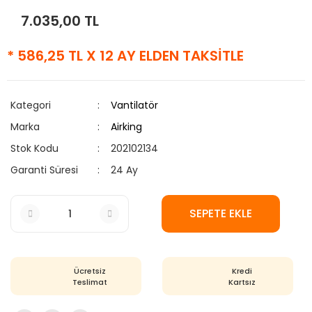
7.035,00 TL
Dresuar
Erzak Dolabı
* 586,25 TL X 12 AY ELDEN TAKSİTLE
Kanepeler
Kitaplık
Kategori
Vantilatör
Marka
Airking
Komodin
Stok Kodu
202102134
Konsol
Garanti Süresi
24 Ay
Makyaj Masası
SEPETE EKLE
Portmanto
Ranzalar
Sandalye
Ücretsiz
Kredi
Teslimat
Kartsız
Şifonyer