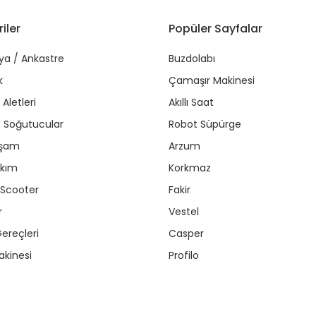
iler
Popüler Sayfalar
ya / Ankastre
Buzdolabı
k
Çamaşır Makinesi
Aletleri
Akıllı Saat
r / Soğutucular
Robot Süpürge
aşam
Arzum
akım
Korkmaz
/ Scooter
Fakir
r
Vestel
ereçleri
Casper
kinesi
Profilo