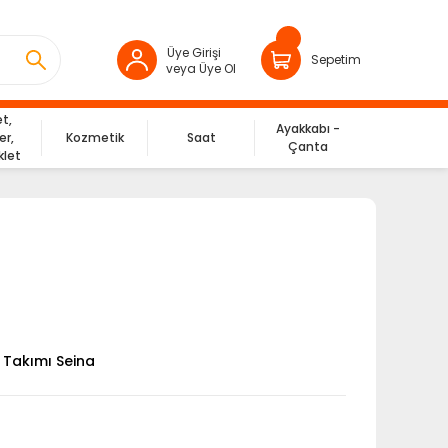
Üye Girişi
Sepetim
veya Üye Ol
et,
Ayakkabı -
er,
Kozmetik
Saat
Çanta
klet
m Takımı Seina