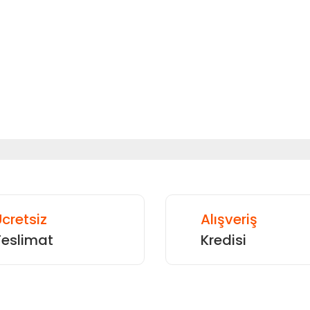
 diğer konularda yetersiz gördüğünüz noktaları öneri formunu kullanarak
Bu ürüne ilk yorumu siz yapın!
Yorum Yaz
cretsiz
Alışveriş
Teslimat
Kredisi
Gönder