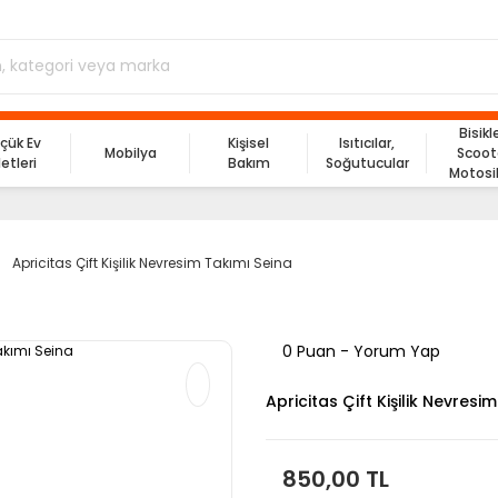
Bisikl
çük Ev
Kişisel
Isıtıcılar,
Mobilya
Scoot
letleri
Bakım
Soğutucular
Motosi
Apricitas Çift Kişilik Nevresim Takımı Seina
0 Puan - Yorum Yap
Apricitas Çift Kişilik Nevresi
850,00 TL