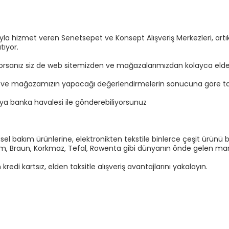
sıyla hizmet veren Senetsepet ve Konsept Alışveriş Merkezleri, a
tıyor.
yorsanız siz de web sitemizden ve mağazalarımızdan kolayca elden t
n ve mağazamızın yapacağı değerlendirmelerin sonucuna göre tal
eya banka havalesi ile gönderebiliyorsunuz
el bakım ürünlerine, elektronikten tekstile binlerce çeşit ürünü b
Arzum, Braun, Korkmaz, Tefal, Rowenta gibi dünyanın önde gelen marka
di kartsız, elden taksitle alışveriş avantajlarını yakalayın.