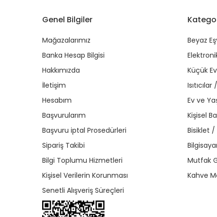
Genel Bilgiler
Kategor
Mağazalarımız
Beyaz Eş
Banka Hesap Bilgisi
Elektroni
Hakkımızda
Küçük Ev 
İletişim
Isıtıcıla
Hesabım
Ev ve Y
Başvurularım
Kişisel B
Başvuru iptal Prosedürleri
Bisiklet 
Sipariş Takibi
Bilgisaya
Bilgi Toplumu Hizmetleri
Mutfak G
Kişisel Verilerin Korunması
Kahve Ma
Senetli Alışveriş Süreçleri