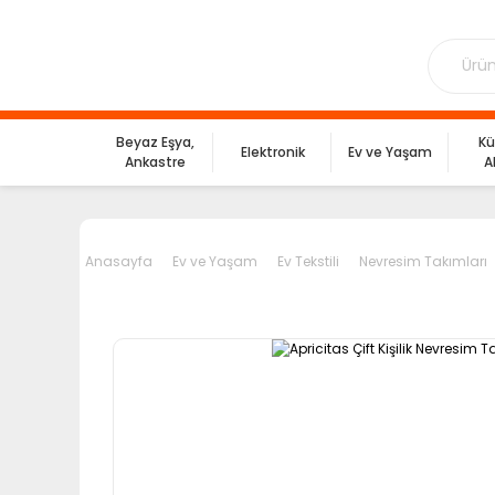
Beyaz Eşya,
Kü
Elektronik
Ev ve Yaşam
Ankastre
A
Anasayfa
Ev ve Yaşam
Ev Tekstili
Nevresim Takımları