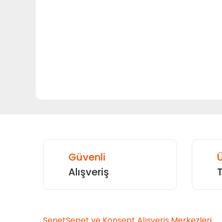
Bu ürünün fiyat bilgisi, resim, ürün açıklamalarında ve
Görüş ve önerileriniz için teşekkür ederiz.
Ürün resmi kalitesiz, bozuk veya görüntülenemiyor.
Ürün açıklamasında eksik bilgiler bulunuyor.
Ürün bilgilerinde hatalar bulunuyor.
Ürün fiyatı diğer sitelerden daha pahalı.
Bu ürüne benzer farklı alternatifler olmalı.
Güvenli
Ü
Alışveriş
SenetSepet ve Konsept Alışveriş Merkezleri