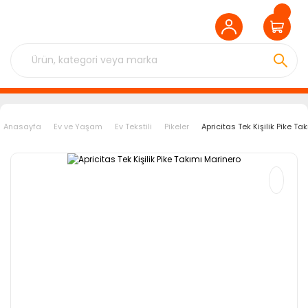
Anasayfa
Ev ve Yaşam
Ev Tekstili
Pikeler
Apricitas Tek Kişilik Pike Ta