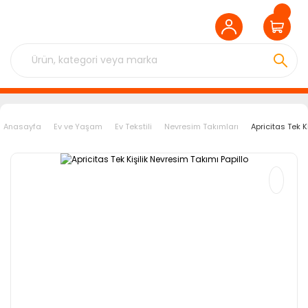
Anasayfa
Ev ve Yaşam
Ev Tekstili
Nevresim Takımları
Apricitas Tek K