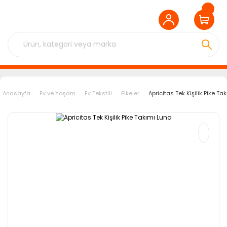
Anasayfa
Ev ve Yaşam
Ev Tekstili
Pikeler
Apricitas Tek Kişilik Pike Ta