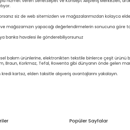
sıyla hizmet veren Senetsepet ve Konsept Alışveriş Merkezleri, a
tıyor.
yorsanız siz de web sitemizden ve mağazalarımızdan kolayca elden t
n ve mağazamızın yapacağı değerlendirmelerin sonucuna göre tal
eya banka havalesi ile gönderebiliyorsunuz
el bakım ürünlerine, elektronikten tekstile binlerce çeşit ürünü b
Arzum, Braun, Korkmaz, Tefal, Rowenta gibi dünyanın önde gelen marka
di kartsız, elden taksitle alışveriş avantajlarını yakalayın.
iler
Popüler Sayfalar