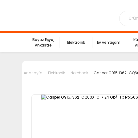
Beyaz Eşya,
Kü
Elektronik
Ev ve Yaşam
Ankastre
A
Anasayfa
Elektronik
Notebook
Casper G915.1362-CQ60X