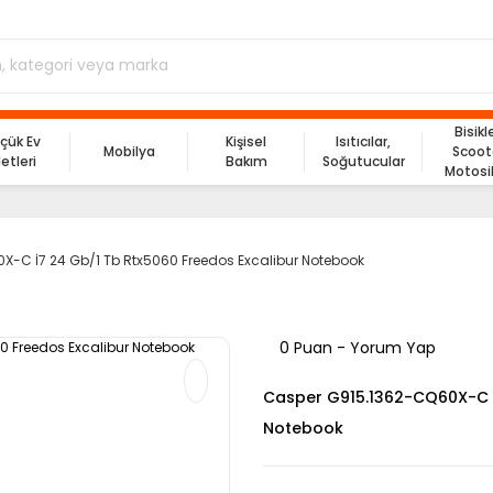
Bisikl
çük Ev
Kişisel
Isıtıcılar,
Mobilya
Scoot
letleri
Bakım
Soğutucular
Motosi
-C İ7 24 Gb/1 Tb Rtx5060 Freedos Excalibur Notebook
0 Puan - Yorum Yap
Casper G915.1362-CQ60X-C İ
Notebook