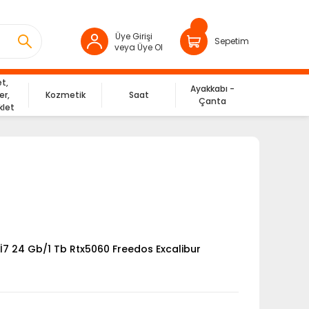
Üye Girişi
Sepetim
veya Üye Ol
et,
Ayakkabı -
er,
Kozmetik
Saat
Çanta
klet
7 24 Gb/1 Tb Rtx5060 Freedos Excalibur