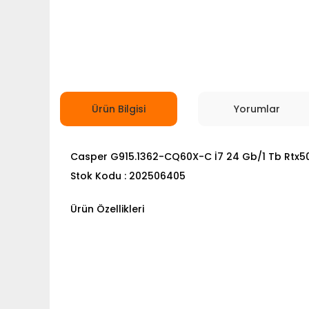
Ürün Bilgisi
Yorumlar
Casper G915.1362-CQ60X-C İ7 24 Gb/1 Tb Rtx5
Stok Kodu : 202506405
Ürün Özellikleri
Bu ürünün fiyat bilgisi, resim, ürün açıklamalarında ve
Görüş ve önerileriniz için teşekkür ederiz.