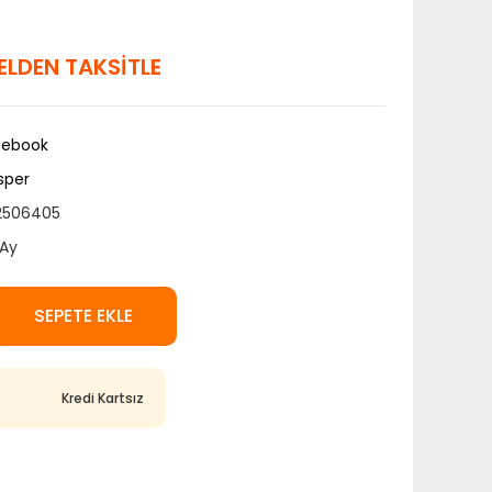
Y ELDEN TAKSİTLE
tebook
sper
2506405
Ay
SEPETE EKLE
Kredi Kartsız