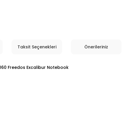
Taksit Seçenekleri
Önerileriniz
060 Freedos Excalibur Notebook
 diğer konularda yetersiz gördüğünüz noktaları öneri formunu kullanarak
Bu ürüne ilk yorumu siz yapın!