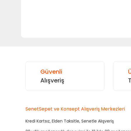
Ürün resmi kalitesiz, bozuk veya görüntülenemiyor.
Ürün açıklamasında eksik bilgiler bulunuyor.
Ürün bilgilerinde hatalar bulunuyor.
Ürün fiyatı diğer sitelerden daha pahalı.
Bu ürüne benzer farklı alternatifler olmalı.
Güvenli
Ü
Alışveriş
SenetSepet ve Konsept Alışveriş Merkezleri
Kredi Kartsız, Elden Taksitle, Senetle Alışveriş