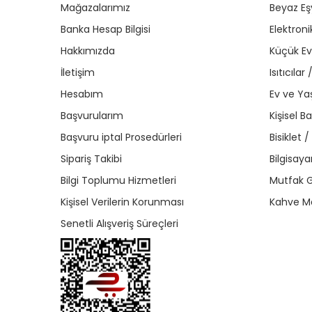
Mağazalarımız
Beyaz Eş
Banka Hesap Bilgisi
Elektroni
Hakkımızda
Küçük Ev 
İletişim
Isıtıcıla
Hesabım
Ev ve Y
Başvurularım
Kişisel B
Başvuru iptal Prosedürleri
Bisiklet 
Sipariş Takibi
Bilgisaya
Bilgi Toplumu Hizmetleri
Mutfak G
Kişisel Verilerin Korunması
Kahve Ma
Senetli Alışveriş Süreçleri