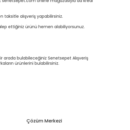
rtık senetsepet.com online mağazasıyla da kredi
aksitle alışveriş yapabilirsiniz.
ep ettiğiniz ürünü hemen alabiliyorsunuz.
ir arada bulabileceğiniz Senetsepet Alışveriş
ların ürünlerini bulabilirsiniz.
Çözüm Merkezi