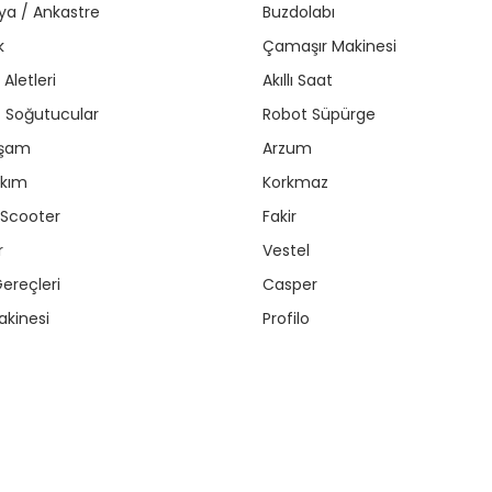
ya / Ankastre
Buzdolabı
k
Çamaşır Makinesi
Aletleri
Akıllı Saat
r / Soğutucular
Robot Süpürge
aşam
Arzum
akım
Korkmaz
/ Scooter
Fakir
r
Vestel
ereçleri
Casper
kinesi
Profilo