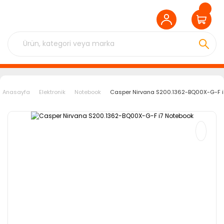
Anasayfa
Elektronik
Notebook
Casper Nirvana S200.1362-BQ00X-G-F i