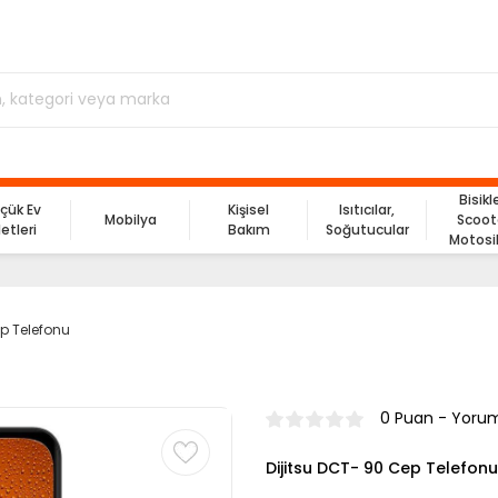
Bisikl
çük Ev
Kişisel
Isıtıcılar,
Mobilya
Scoot
letleri
Bakım
Soğutucular
Motosi
ep Telefonu
0 Puan - Yoru
Dijitsu DCT- 90 Cep Telefonu