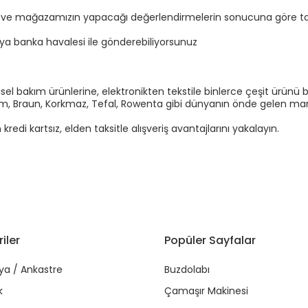
n ve mağazamızın yapacağı değerlendirmelerin sonucuna göre tal
eya banka havalesi ile gönderebiliyorsunuz
el bakım ürünlerine, elektronikten tekstile binlerce çeşit ürünü b
Arzum, Braun, Korkmaz, Tefal, Rowenta gibi dünyanın önde gelen marka
di kartsız, elden taksitle alışveriş avantajlarını yakalayın.
iler
Popüler Sayfalar
ya / Ankastre
Buzdolabı
k
Çamaşır Makinesi