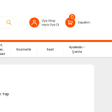
0
Üye Girişi
Sepetim
veya Üye Ol
et,
Ayakkabı -
er,
Kozmetik
Saat
Çanta
klet
m Yap