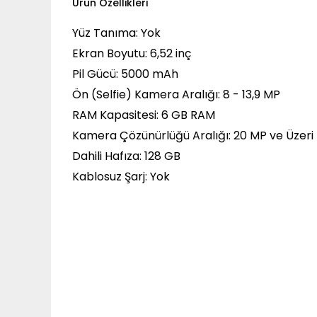
Ürün Özellikleri
Yüz Tanıma: Yok
Ekran Boyutu: 6,52 inç
Pil Gücü: 5000 mAh
Ön (Selfie) Kamera Aralığı: 8 - 13,9 MP
RAM Kapasitesi: 6 GB RAM
Kamera Çözünürlüğü Aralığı: 20 MP ve Üzeri
Dahili Hafıza: 128 GB
Kablosuz Şarj: Yok
Bu ürünün fiyat bilgisi, resim, ürün açıklamalarında ve
Görüş ve önerileriniz için teşekkür ederiz.
Ürün resmi kalitesiz, bozuk veya görüntülenemiyor.
Ürün açıklamasında eksik bilgiler bulunuyor.