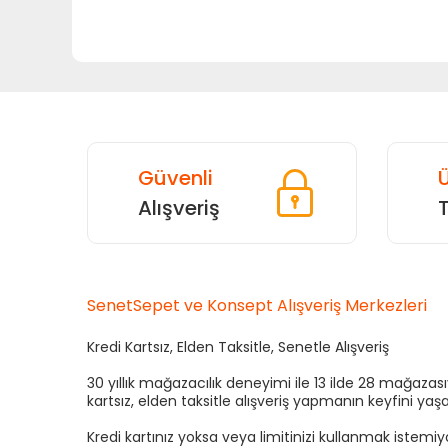
Ürün bilgilerinde hatalar bulunuyor.
Ürün fiyatı diğer sitelerden daha pahalı.
Bu ürüne benzer farklı alternatifler olmalı.
Güvenli
Ü
Alışveriş
SenetSepet ve Konsept Alışveriş Merkezleri
Kredi Kartsız, Elden Taksitle, Senetle Alışveriş
30 yıllık mağazacılık deneyimi ile 13 ilde 28 mağaza
kartsız, elden taksitle alışveriş yapmanın keyfini yaşa
Kredi kartınız yoksa veya limitinizi kullanmak istemi