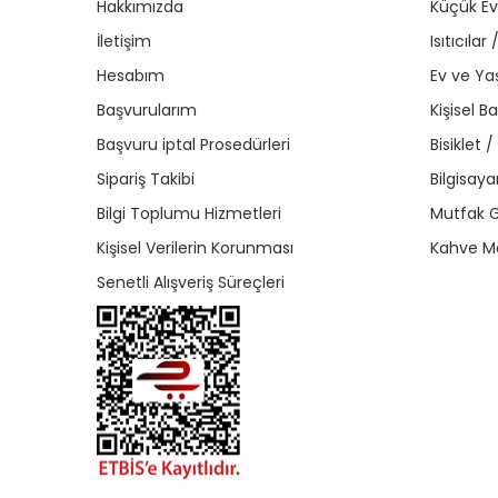
Hakkımızda
Küçük Ev 
İletişim
Isıtıcıla
Hesabım
Ev ve Y
Başvurularım
Kişisel B
Başvuru iptal Prosedürleri
Bisiklet 
Sipariş Takibi
Bilgisaya
Bilgi Toplumu Hizmetleri
Mutfak G
Kişisel Verilerin Korunması
Kahve Ma
Senetli Alışveriş Süreçleri