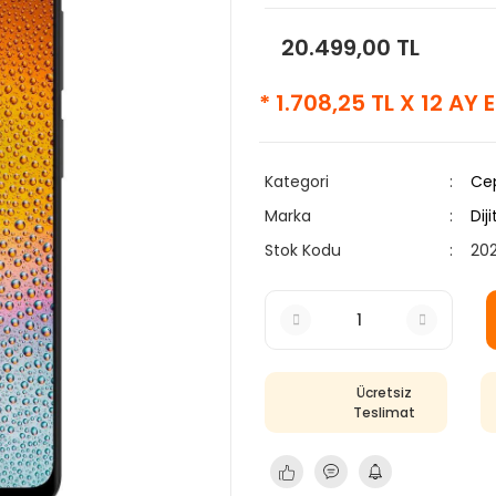
20.499,00 TL
* 1.708,25 TL X 12 AY
Kategori
Cep
Marka
Diji
Stok Kodu
202
Ücretsiz
Teslimat