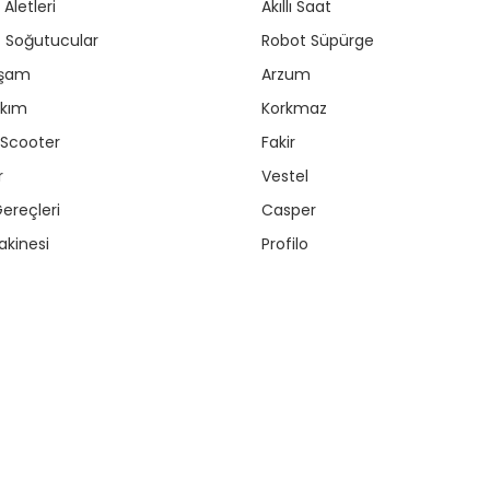
Aletleri
Akıllı Saat
r / Soğutucular
Robot Süpürge
aşam
Arzum
akım
Korkmaz
/ Scooter
Fakir
r
Vestel
ereçleri
Casper
kinesi
Profilo