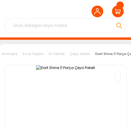
Anasayfa
Ev ve Yaşam
Ev Tekstili
Çeyiz Setleri
Elart Shine 11 Parça Ç