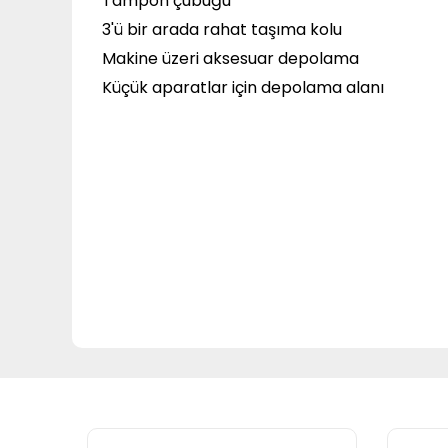
Tampon çubuğu
3'ü bir arada rahat taşıma kolu
Makine üzeri aksesuar depolama
Küçük aparatlar için depolama alanı
Bu ürünün fiyat bilgisi, resim, ürün açıklamalarında ve
Görüş ve önerileriniz için teşekkür ederiz.
Ürün resmi kalitesiz, bozuk veya görüntülenemiyor.
Ürün açıklamasında eksik bilgiler bulunuyor.
Ürün bilgilerinde hatalar bulunuyor.
Ürün fiyatı diğer sitelerden daha pahalı.
Bu ürüne benzer farklı alternatifler olmalı.