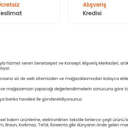
cretsiz
Alışveriş
Teslimat
Kredisi
Gönder
sıyla hizmet veren Senetsepet ve Konsept Alışveriş Merkezleri, a
tıyor.
yorsanız siz de web sitemizden ve mağazalarımızdan kolayca elden t
n ve mağazamızın yapacağı değerlendirmelerin sonucuna göre tal
eya banka havalesi ile gönderebiliyorsunuz
el bakım ürünlerine, elektronikten tekstile binlerce çeşit ürünü b
Arzum, Braun, Korkmaz, Tefal, Rowenta gibi dünyanın önde gelen marka