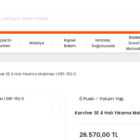
Bisikl
çük Ev
Kişisel
Isıtıcılar,
Mobilya
Scoot
letleri
Bakım
Soğutucular
Motosi
er SE 4 Halı Yıkama Makinesi 1.081-150.0
0 Puan - Yorum Yap
Karcher SE 4 Halı Yıkama Mak
26.570,00 TL