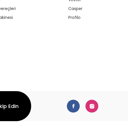
ereçleri
Casper
kinesi
Profilo
kip Edin