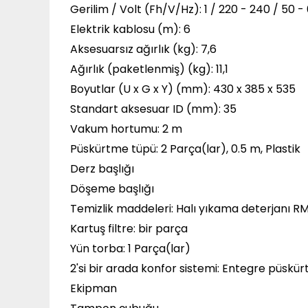
Gerilim / Volt (Fh/V/Hz): 1 / 220 - 240 / 50 -
Elektrik kablosu (m): 6
Aksesuarsız ağırlık (kg): 7,6
Ağırlık (paketlenmiş) (kg): 11,1
Boyutlar (U x G x Y) (mm): 430 x 385 x 535
Standart aksesuar ID (mm): 35
Vakum hortumu: 2 m
Püskürtme tüpü: 2 Parça(lar), 0.5 m, Plastik
Derz başlığı
Döşeme başlığı
Temizlik maddeleri: Halı yıkama deterjanı RM
Kartuş filtre: bir parça
Yün torba: 1 Parça(lar)
2'si bir arada konfor sistemi: Entegre püsk
Ekipman