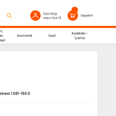
Üye Girişi
Sepetim
veya Üye Ol
et,
Ayakkabı -
er,
Kozmetik
Saat
Çanta
klet
inesi 1.081-150.0