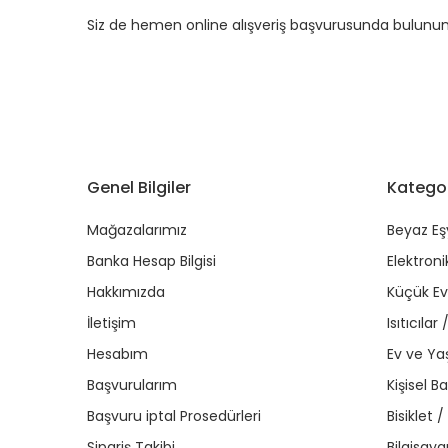
Siz de hemen online alışveriş başvurusunda bulunun kre
Genel Bilgiler
Kategor
Mağazalarımız
Beyaz Eş
Banka Hesap Bilgisi
Elektroni
Hakkımızda
Küçük Ev 
İletişim
Isıtıcıla
Hesabım
Ev ve Y
Başvurularım
Kişisel B
Başvuru iptal Prosedürleri
Bisiklet 
Sipariş Takibi
Bilgisaya