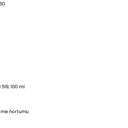
 60
 519, 100 ml
ürtme hortumu