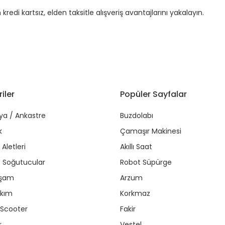
di kartsız, elden taksitle alışveriş avantajlarını yakalayın.
iler
Popüler Sayfalar
ya / Ankastre
Buzdolabı
k
Çamaşır Makinesi
Aletleri
Akıllı Saat
r / Soğutucular
Robot Süpürge
aşam
Arzum
akım
Korkmaz
/ Scooter
Fakir
r
Vestel