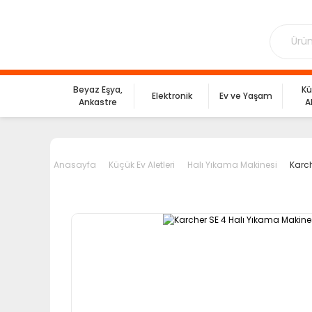
Beyaz Eşya,
Kü
Elektronik
Ev ve Yaşam
Ankastre
A
Anasayfa
Küçük Ev Aletleri
Halı Yıkama Makinesi
Karch