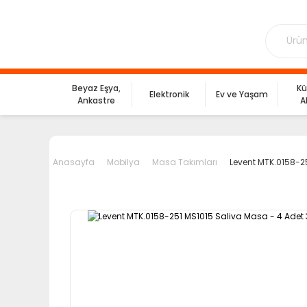
Beyaz Eşya,
Kü
Elektronik
Ev ve Yaşam
Ankastre
A
Anasayfa
Mobilya
Masa Takımları
Levent MTK.0158-2