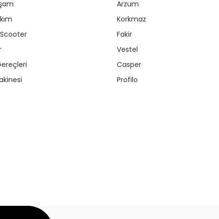
aşam
Arzum
akım
Korkmaz
/ Scooter
Fakir
r
Vestel
ereçleri
Casper
kinesi
Profilo