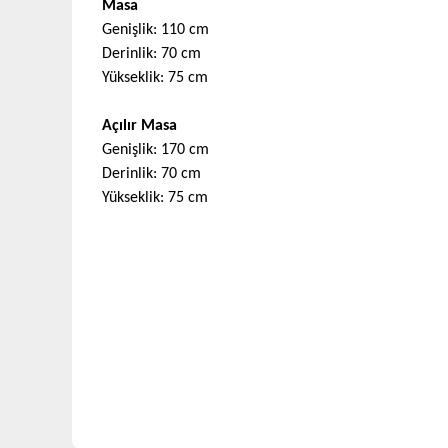
Masa
Genişlik
:
110 cm
Derinlik
:
70 cm
Yükseklik
:
75 cm
Açılır Masa
Genişlik
:
170 cm
Derinlik
:
70 cm
Yükseklik
:
75 cm
Bu ürünün fiyat bilgisi, resim, ürün açıklamalarında ve
Görüş ve önerileriniz için teşekkür ederiz.
Ürün resmi kalitesiz, bozuk veya görüntülenemiyor.
Ürün açıklamasında eksik bilgiler bulunuyor.
Ürün bilgilerinde hatalar bulunuyor.
Ürün fiyatı diğer sitelerden daha pahalı.