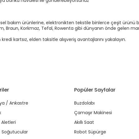
eya banka havalesi ile gönderebiliyorsunuz
el bakım ürünlerine, elektronikten tekstile binlerce çeşit ürünü b
Arzum, Braun, Korkmaz, Tefal, Rowenta gibi dünyanın önde gelen marka
di kartsız, elden taksitle alışveriş avantajlarını yakalayın.
iler
Popüler Sayfalar
ya / Ankastre
Buzdolabı
k
Çamaşır Makinesi
Aletleri
Akıllı Saat
r / Soğutucular
Robot Süpürge