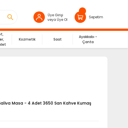
Üye Girişi
Sepetim
veya Üye Ol
et,
Ayakkabı -
er,
Kozmetik
Saat
Çanta
klet
 Saliva Masa - 4 Adet 3650 San Kahve Kumaş