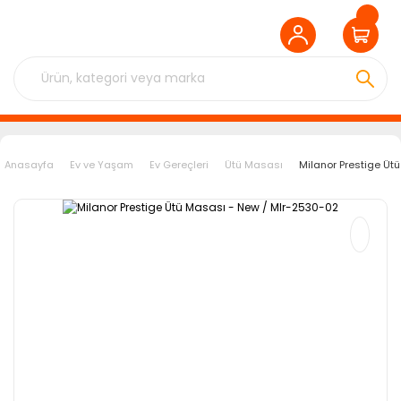
Anasayfa
Ev ve Yaşam
Ev Gereçleri
Ütü Masası
Milanor Prestige Üt