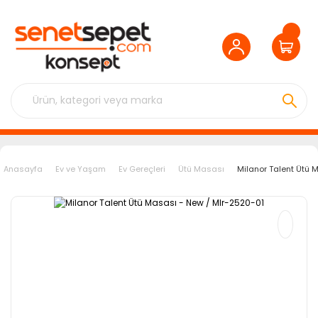
Anasayfa
Ev ve Yaşam
Ev Gereçleri
Ütü Masası
Milanor Talent Ütü 