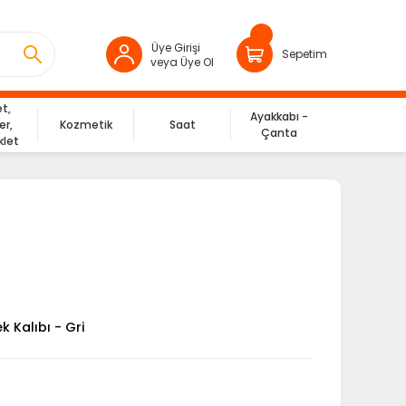
Üye Girişi
Sepetim
veya Üye Ol
et,
Ayakkabı -
er,
Kozmetik
Saat
Çanta
klet
 Kalıbı - Gri