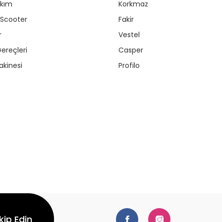
akım
Korkmaz
/ Scooter
Fakir
r
Vestel
ereçleri
Casper
kinesi
Profilo
kip Edin