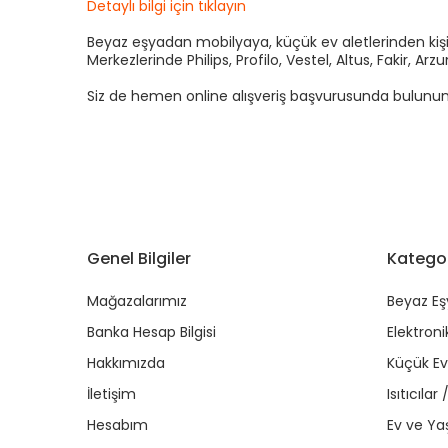
Detaylı bilgi için tıklayın
Beyaz eşyadan mobilyaya, küçük ev aletlerinden kişis
Merkezlerinde Philips, Profilo, Vestel, Altus, Fakir, 
Siz de hemen online alışveriş başvurusunda bulunun kre
Genel Bilgiler
Kategor
Mağazalarımız
Beyaz Eş
Banka Hesap Bilgisi
Elektroni
Hakkımızda
Küçük Ev 
İletişim
Isıtıcıla
Hesabım
Ev ve Y