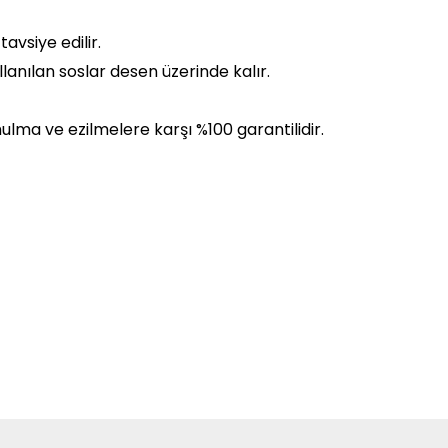
avsiye edilir.
lanılan soslar desen üzerinde kalır.
ulma ve ezilmelere karşı %100 garantilidir.
 diğer konularda yetersiz gördüğünüz noktaları öneri formunu kullanarak
Bu ürüne ilk yorumu siz yapın!
Yorum Yaz