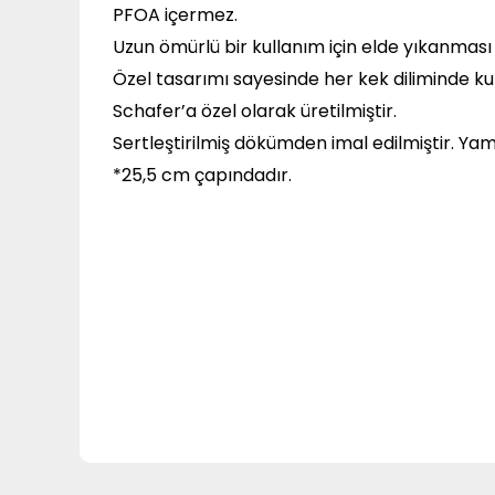
PFOA içermez.
Uzun ömürlü bir kullanım için elde yıkanması t
Özel tasarımı sayesinde her kek diliminde kul
Schafer’a özel olarak üretilmiştir.
Sertleştirilmiş dökümden imal edilmiştir. Yam
*25,5 cm çapındadır.
Bu ürünün fiyat bilgisi, resim, ürün açıklamalarında ve
Görüş ve önerileriniz için teşekkür ederiz.
Ürün resmi kalitesiz, bozuk veya görüntülenemiyor.
Ürün açıklamasında eksik bilgiler bulunuyor.
Ürün bilgilerinde hatalar bulunuyor.
Ürün fiyatı diğer sitelerden daha pahalı.
Bu ürüne benzer farklı alternatifler olmalı.