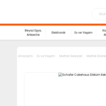
Beyaz Eşya,
Kü
Elektronik
Ev ve Yaşam
Ankastre
A
Anasayfa
Ev ve Yaşam
Mutfak Gereçleri
Mutfak Ürünle