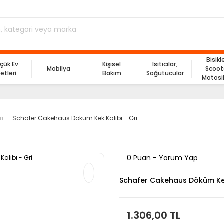
Bisikl
çük Ev
Kişisel
Isıtıcılar,
Mobilya
Scoot
letleri
Bakım
Soğutucular
Motosi
ri
Schafer Cakehaus Döküm Kek Kalıbı - Gri
0 Puan - Yorum Yap
Schafer Cakehaus Döküm Kek
1.306,00 TL