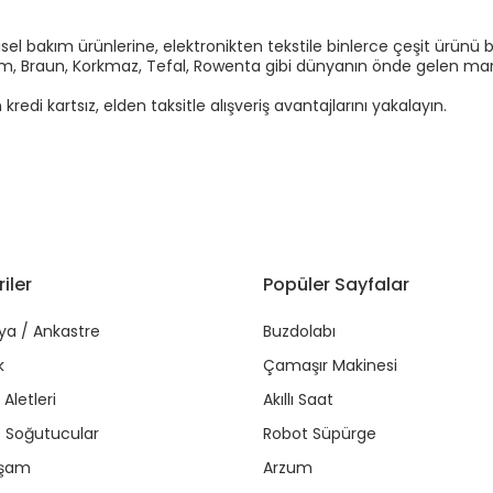
el bakım ürünlerine, elektronikten tekstile binlerce çeşit ürünü b
Arzum, Braun, Korkmaz, Tefal, Rowenta gibi dünyanın önde gelen marka
di kartsız, elden taksitle alışveriş avantajlarını yakalayın.
iler
Popüler Sayfalar
ya / Ankastre
Buzdolabı
k
Çamaşır Makinesi
Aletleri
Akıllı Saat
r / Soğutucular
Robot Süpürge
aşam
Arzum