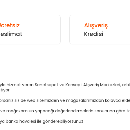
cretsiz
Alışveriş
Teslimat
Kredisi
Gönder
sıyla hizmet veren Senetsepet ve Konsept Alışveriş Merkezleri, a
tıyor.
yorsanız siz de web sitemizden ve mağazalarımızdan kolayca elden t
n ve mağazamızın yapacağı değerlendirmelerin sonucuna göre tal
eya banka havalesi ile gönderebiliyorsunuz