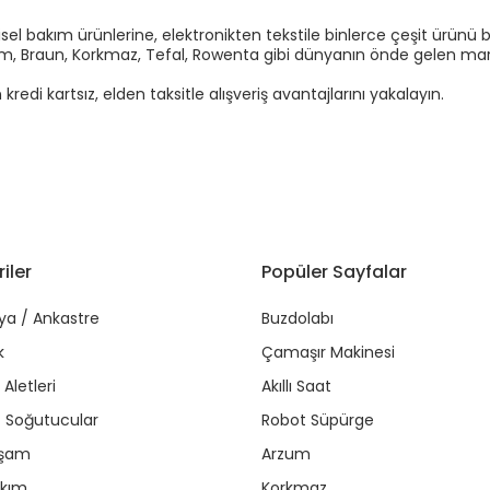
el bakım ürünlerine, elektronikten tekstile binlerce çeşit ürünü b
Arzum, Braun, Korkmaz, Tefal, Rowenta gibi dünyanın önde gelen marka
di kartsız, elden taksitle alışveriş avantajlarını yakalayın.
iler
Popüler Sayfalar
ya / Ankastre
Buzdolabı
k
Çamaşır Makinesi
Aletleri
Akıllı Saat
r / Soğutucular
Robot Süpürge
aşam
Arzum
akım
Korkmaz