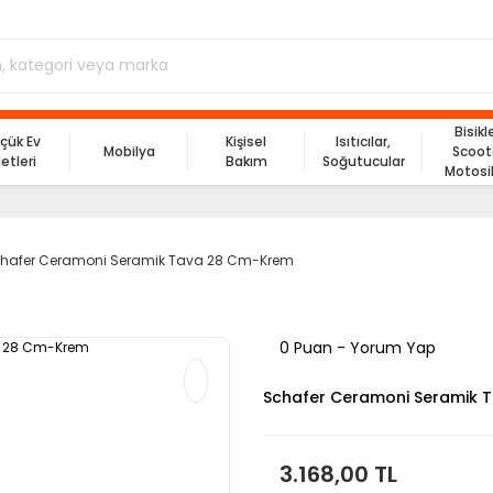
Bisikl
çük Ev
Kişisel
Isıtıcılar,
Mobilya
Scoot
letleri
Bakım
Soğutucular
Motosi
hafer Ceramoni Seramik Tava 28 Cm-Krem
0 Puan - Yorum Yap
Schafer Ceramoni Seramik 
3.168,00 TL