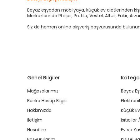
Beyaz eşyadan mobilyaya, küçük ev aletlerinden kişis
Merkezlerinde Philips, Profilo, Vestel, Altus, Fakir, 
Siz de hemen online alışveriş başvurusunda bulunun kre
Genel Bilgiler
Kategor
Mağazalarımız
Beyaz Eş
Banka Hesap Bilgisi
Elektroni
Hakkımızda
Küçük Ev 
İletişim
Isıtıcıla
Hesabım
Ev ve Y
Başvurularım
Kişisel B