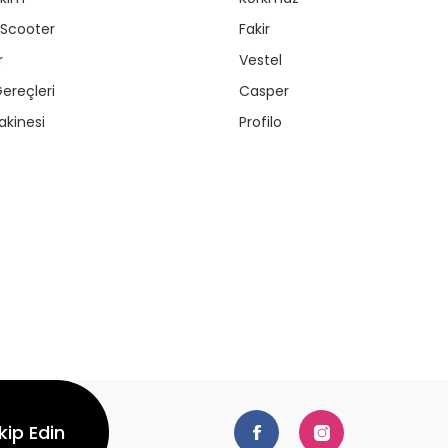
/ Scooter
Fakir
r
Vestel
ereçleri
Casper
kinesi
Profilo
kip Edin