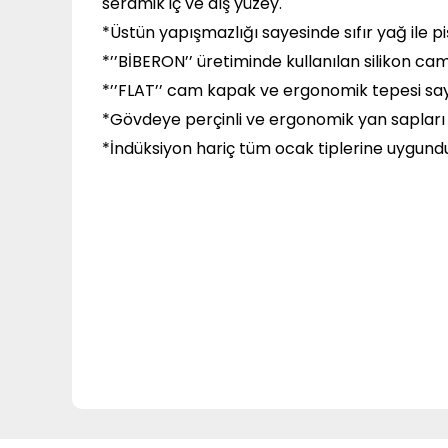
seramik iç ve dış yüzey.
*Üstün yapışmazlığı sayesinde sıfır yağ ile p
*’’BİBERON’’ üretiminde kullanılan silikon ca
*’’FLAT’’ cam kapak ve ergonomik tepesi say
*Gövdeye perçinli ve ergonomik yan sapları 
*İndüksiyon hariç tüm ocak tiplerine uygundu
Bu ürünün fiyat bilgisi, resim, ürün açıklamalarında ve
Görüş ve önerileriniz için teşekkür ederiz.
Ürün resmi kalitesiz, bozuk veya görüntülenemiyor.
Ürün açıklamasında eksik bilgiler bulunuyor.
Ürün bilgilerinde hatalar bulunuyor.
Ürün fiyatı diğer sitelerden daha pahalı.
Bu ürüne benzer farklı alternatifler olmalı.