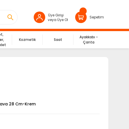
Üye Girişi
Sepetim
veya Üye Ol
et,
Ayakkabı -
er,
Kozmetik
Saat
Çanta
klet
Tava 28 Cm-Krem