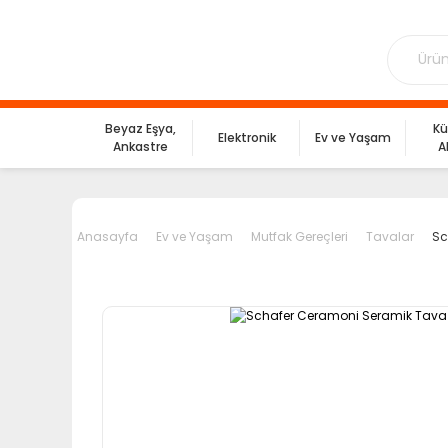
Beyaz Eşya,
Kü
Elektronik
Ev ve Yaşam
Ankastre
A
Anasayfa
Ev ve Yaşam
Mutfak Gereçleri
Tavalar
Sc