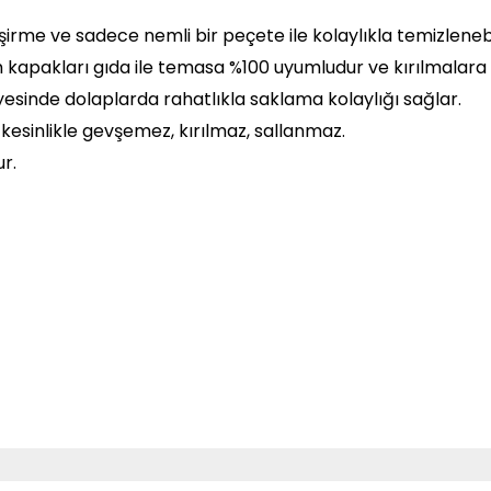
işirme ve sadece nemli bir peçete ile kolaylıkla temizlene
m kapakları gıda ile temasa %100 uyumludur ve kırılmalara 
esinde dolaplarda rahatlıkla saklama kolaylığı sağlar.
kesinlikle gevşemez, kırılmaz, sallanmaz.
r.
 diğer konularda yetersiz gördüğünüz noktaları öneri formunu kullanarak
Bu ürüne ilk yorumu siz yapın!
Yorum Yaz