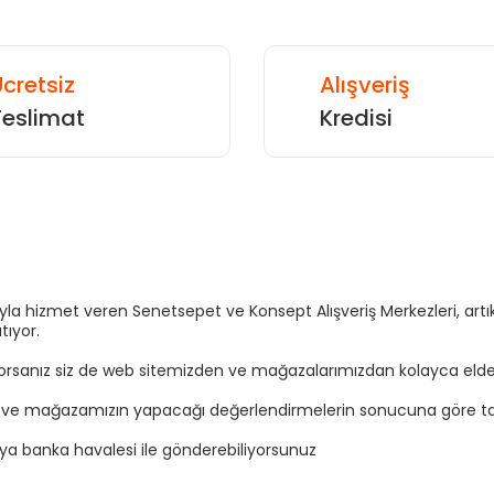
cretsiz
Alışveriş
Teslimat
Kredisi
Gönder
sıyla hizmet veren Senetsepet ve Konsept Alışveriş Merkezleri, a
tıyor.
yorsanız siz de web sitemizden ve mağazalarımızdan kolayca elden t
n ve mağazamızın yapacağı değerlendirmelerin sonucuna göre tal
eya banka havalesi ile gönderebiliyorsunuz