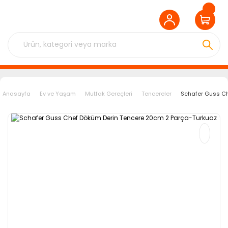
Anasayfa
Ev ve Yaşam
Mutfak Gereçleri
Tencereler
Schafer Guss Ch