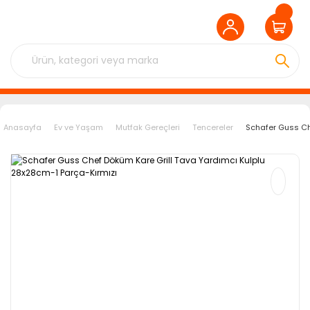
Anasayfa
Ev ve Yaşam
Mutfak Gereçleri
Tencereler
Schafer Guss Ch