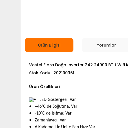
Ürün Bilgisi
Yorumlar
Vestel Flora Doğa Inverter 242 24000 BTU Wifi 
Stok Kodu : 202100361
Ürün Özellikleri
• LED Göstergesi
:
Var
• +46˚C de Soğutma
:
Var
• -10˚C de Isıtma
:
Var
• Zamanlayıcı
:
Var
• 6 Kademeli İç Ünite Fan Hızı
:
Var