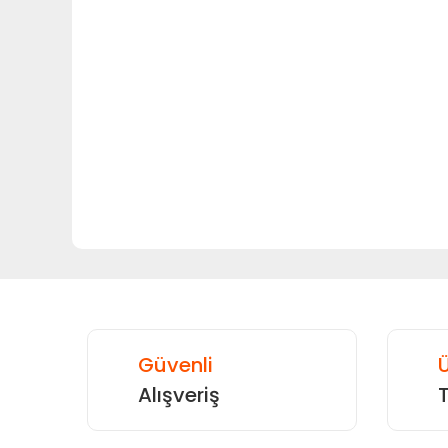
Bu ürünün fiyat bilgisi, resim, ürün açıklamalarında ve
Görüş ve önerileriniz için teşekkür ederiz.
Ürün resmi kalitesiz, bozuk veya görüntülenemiyor.
Ürün açıklamasında eksik bilgiler bulunuyor.
Ürün bilgilerinde hatalar bulunuyor.
Ürün fiyatı diğer sitelerden daha pahalı.
Bu ürüne benzer farklı alternatifler olmalı.
Güvenli
Ü
Alışveriş