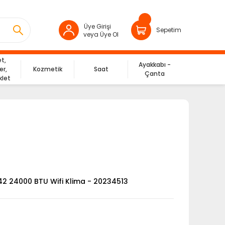
Üye Girişi
Sepetim
veya Üye Ol
et,
Ayakkabı -
er,
Kozmetik
Saat
Çanta
klet
242 24000 BTU Wifi Klima - 20234513