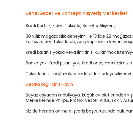
SenetSepet ve Konsept Alışveriş Merkezleri
Kredi Kartsız, Elden Taksitle, Senetle Alışveriş
30 yıllık mağazacılık deneyimi ile 13 ilde 28 mağaza
kartsız, elden taksitle alışveriş yapmanın keyfini yaşa
Kredi kartınız yoksa veya limitinizi kullanmak istemi
Banka yok. Kredi puanı yok. Kredi onay merkezimizi
Taksitlerinizi mağazalarımızda elden ödeyebiliyor v
Detaylı bilgi için tıklayın
Beyaz eşyadan mobilyaya, küçük ev aletlerinden kişis
Merkezlerinde Philips, Profilo, Vestel, Altus, Fakir, 
Siz de hemen online alışveriş başvurusunda bulunun kre