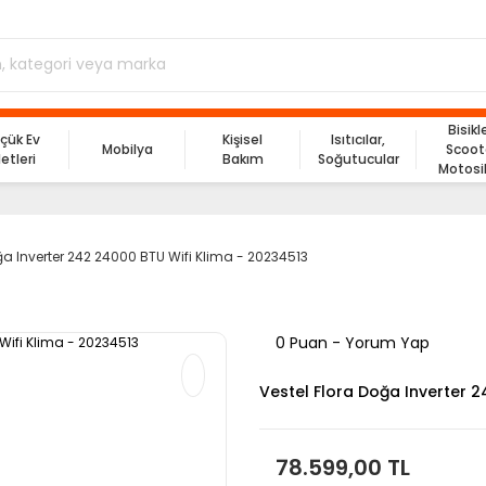
Bisikl
çük Ev
Kişisel
Isıtıcılar,
Mobilya
Scoot
letleri
Bakım
Soğutucular
Motosi
ğa Inverter 242 24000 BTU Wifi Klima - 20234513
0 Puan - Yorum Yap
Vestel Flora Doğa Inverter 
78.599,00 TL