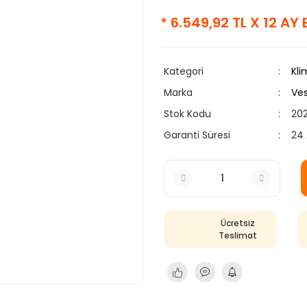
* 6.549,92 TL X 12 AY
Kategori
Kli
Marka
Ves
Stok Kodu
202
Garanti Süresi
24 
Ücretsiz
Teslimat