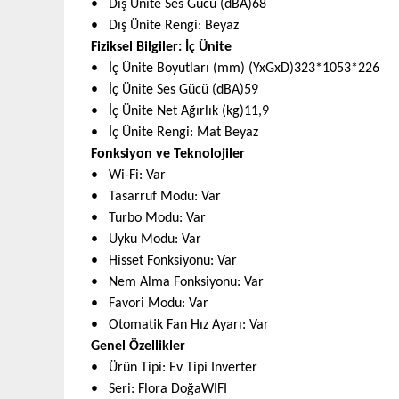
• Dış Ünite Ses Gücü (dBA)68
• Dış Ünite Rengi
:
Beyaz
Fiziksel Bilgiler: İç Ünite
• İç Ünite Boyutları (mm) (YxGxD)323*1053*226
• İç Ünite Ses Gücü (dBA)59
• İç Ünite Net Ağırlık (kg)11,9
• İç Ünite Rengi
:
Mat Beyaz
Fonksiyon ve Teknolojiler
• Wi-Fi
:
Var
• Tasarruf Modu
:
Var
• Turbo Modu
:
Var
• Uyku Modu
:
Var
• Hisset Fonksiyonu
:
Var
• Nem Alma Fonksiyonu
:
Var
• Favori Modu
:
Var
• Otomatik Fan Hız Ayarı
:
Var
Genel Özellikler
• Ürün Tipi
:
Ev Tipi Inverter
• Seri
:
Flora DoğaWIFI