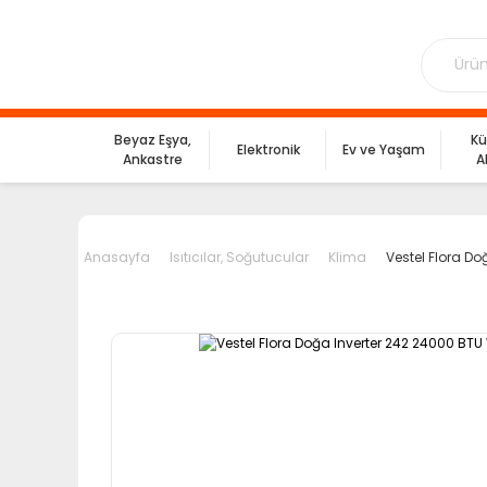
Beyaz Eşya,
Kü
Elektronik
Ev ve Yaşam
Ankastre
A
Anasayfa
Isıtıcılar, Soğutucular
Klima
Vestel Flora Do