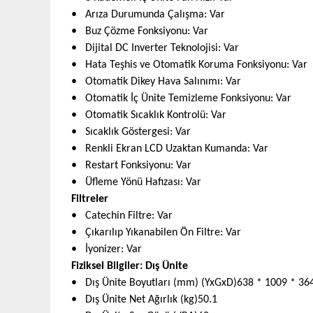
• Arıza Durumunda Çalışma
:
Var
• Buz Çözme Fonksiyonu
:
Var
• Dijital DC Inverter Teknolojisi
:
Var
• Hata Teşhis ve Otomatik Koruma Fonksiyonu
:
Var
• Otomatik Dikey Hava Salınımı
:
Var
• Otomatik İç Ünite Temizleme Fonksiyonu
:
Var
• Otomatik Sıcaklık Kontrolü
:
Var
• Sıcaklık Göstergesi
:
Var
• Renkli Ekran LCD Uzaktan Kumanda
:
Var
• Restart Fonksiyonu
:
Var
• Üfleme Yönü Hafızası
:
Var
Filtreler
• Catechin Filtre
:
Var
• Çıkarılıp Yıkanabilen Ön Filtre
:
Var
• İyonizer
:
Var
Fiziksel Bilgiler: Dış Ünite
• Dış Ünite Boyutları (mm) (YxGxD)638 * 1009 * 36
• Dış Ünite Net Ağırlık (kg)50.1