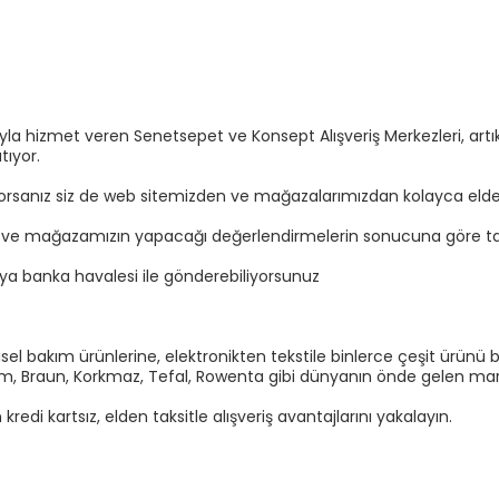
sıyla hizmet veren Senetsepet ve Konsept Alışveriş Merkezleri, a
tıyor.
yorsanız siz de web sitemizden ve mağazalarımızdan kolayca elden t
n ve mağazamızın yapacağı değerlendirmelerin sonucuna göre tal
eya banka havalesi ile gönderebiliyorsunuz
el bakım ürünlerine, elektronikten tekstile binlerce çeşit ürünü b
Arzum, Braun, Korkmaz, Tefal, Rowenta gibi dünyanın önde gelen marka
di kartsız, elden taksitle alışveriş avantajlarını yakalayın.