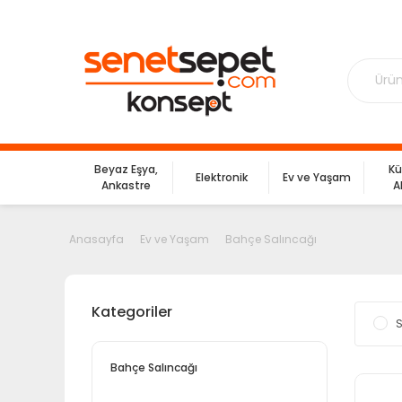
Beyaz Eşya,
Kü
Elektronik
Ev ve Yaşam
Ankastre
A
Anasayfa
Ev ve Yaşam
Bahçe Salıncağı
Kategoriler
S
Bahçe Salıncağı