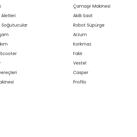
k
Çamaşır Makinesi
Aletleri
Akıllı Saat
r / Soğutucular
Robot Süpürge
aşam
Arzum
akım
Korkmaz
/ Scooter
Fakir
r
Vestel
ereçleri
Casper
kinesi
Profilo