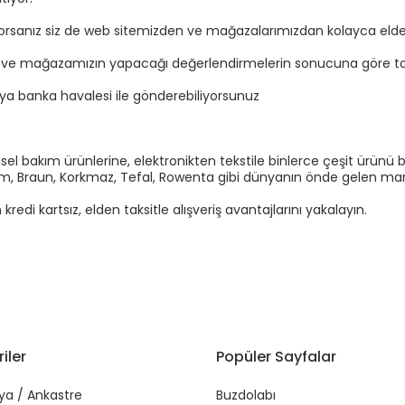
yorsanız siz de web sitemizden ve mağazalarımızdan kolayca elden t
n ve mağazamızın yapacağı değerlendirmelerin sonucuna göre tal
eya banka havalesi ile gönderebiliyorsunuz
el bakım ürünlerine, elektronikten tekstile binlerce çeşit ürünü b
Arzum, Braun, Korkmaz, Tefal, Rowenta gibi dünyanın önde gelen marka
di kartsız, elden taksitle alışveriş avantajlarını yakalayın.
iler
Popüler Sayfalar
ya / Ankastre
Buzdolabı