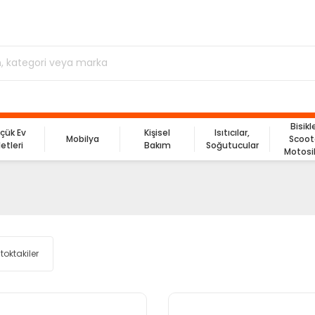
Bisikl
çük Ev
Kişisel
Isıtıcılar,
Mobilya
Scoot
letleri
Bakım
Soğutucular
Motosi
toktakiler