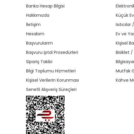
Banka Hesap Bilgisi
Elektroni
Hakkımızda
Küçük Ev 
İletişim
Isıtıcıla
Hesabım
Ev ve Y
Başvurularım
Kişisel B
Başvuru iptal Prosedürleri
Bisiklet 
Sipariş Takibi
Bilgisaya
Bilgi Toplumu Hizmetleri
Mutfak G
Kişisel Verilerin Korunması
Kahve Ma
Senetli Alışveriş Süreçleri