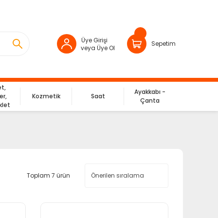
Üye Girişi
Sepetim
veya Üye Ol
et,
Ayakkabı -
er,
Kozmetik
Saat
Çanta
klet
Toplam 7 ürün