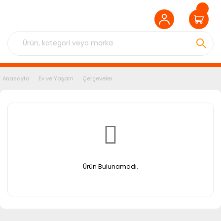
Anasayfa
Ev ve Yaşam
Çerçeveler
Ürün Bulunamadı.