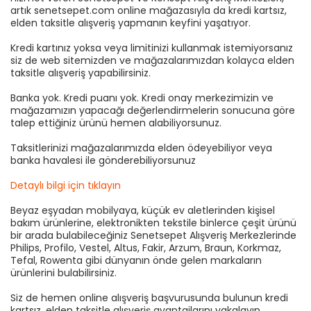
artık senetsepet.com online mağazasıyla da kredi kartsız,
elden taksitle alışveriş yapmanın keyfini yaşatıyor.
Kredi kartınız yoksa veya limitinizi kullanmak istemiyorsanız
siz de web sitemizden ve mağazalarımızdan kolayca elden
taksitle alışveriş yapabilirsiniz.
Banka yok. Kredi puanı yok. Kredi onay merkezimizin ve
mağazamızın yapacağı değerlendirmelerin sonucuna göre
talep ettiğiniz ürünü hemen alabiliyorsunuz.
Taksitlerinizi mağazalarımızda elden ödeyebiliyor veya
banka havalesi ile gönderebiliyorsunuz
Detaylı bilgi için tıklayın
Beyaz eşyadan mobilyaya, küçük ev aletlerinden kişisel
bakım ürünlerine, elektronikten tekstile binlerce çeşit ürünü
bir arada bulabileceğiniz Senetsepet Alışveriş Merkezlerinde
Philips, Profilo, Vestel, Altus, Fakir, Arzum, Braun, Korkmaz,
Tefal, Rowenta gibi dünyanın önde gelen markaların
ürünlerini bulabilirsiniz.
Siz de hemen online alışveriş başvurusunda bulunun kredi
kartsız, elden taksitle alışveriş avantajlarını yakalayın.