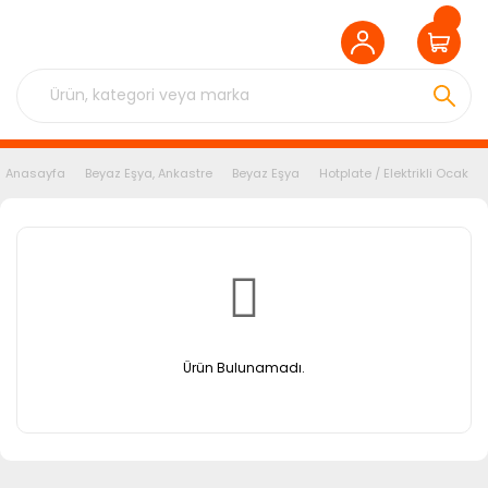
Anasayfa
Beyaz Eşya, Ankastre
Beyaz Eşya
Hotplate / Elektrikli Ocak
Ürün Bulunamadı.