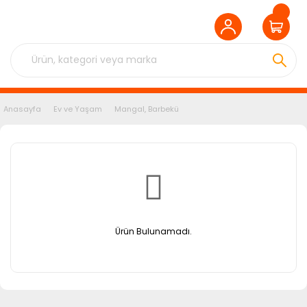
Anasayfa
Ev ve Yaşam
Mangal, Barbekü
Ürün Bulunamadı.