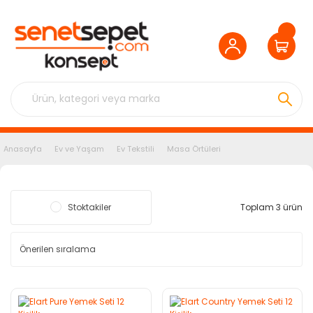
Anasayfa
Ev ve Yaşam
Ev Tekstili
Masa Örtüleri
Stoktakiler
Toplam 3 ürün