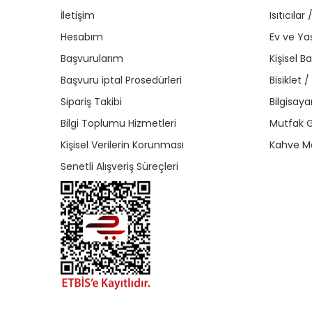
İletişim
Isıtıcıla
Hesabım
Ev ve Y
Başvurularım
Kişisel B
Başvuru iptal Prosedürleri
Bisiklet 
Sipariş Takibi
Bilgisaya
Bilgi Toplumu Hizmetleri
Mutfak G
Kişisel Verilerin Korunması
Kahve Ma
Senetli Alışveriş Süreçleri