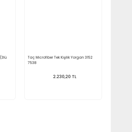
 (3lü
Taç Microfiber Tek Kişilik Yorgan 3152
7538
2.230,20 TL