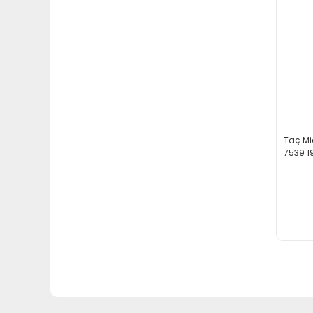
Taç Mic
7539 1