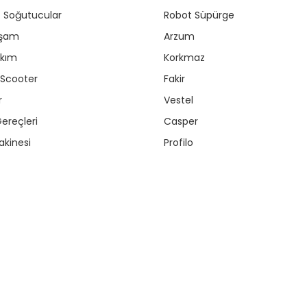
r / Soğutucular
Robot Süpürge
aşam
Arzum
akım
Korkmaz
/ Scooter
Fakir
r
Vestel
ereçleri
Casper
kinesi
Profilo