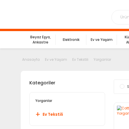
Beyaz Eşya,
Kü
Elektronik
Ev ve Yaşam
Ankastre
A
Anasayfa
Ev ve Yaşam
Ev Tekstili
Yorganlar
Kategoriler
S
Yorganlar
Ev Tekstili