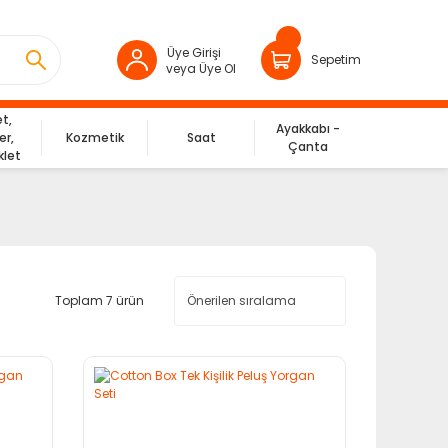
Üye Girişi
Sepetim
veya Üye Ol
et,
Ayakkabı -
er,
Kozmetik
Saat
Çanta
klet
Toplam 7 ürün