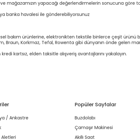
n ve mağazamızın yapacağı değerlendirmelerin sonucuna göre tal
eya banka havalesi ile gönderebiliyorsunuz
el bakım ürünlerine, elektronikten tekstile binlerce çeşit ürünü b
Arzum, Braun, Korkmaz, Tefal, Rowenta gibi dünyanın önde gelen marka
di kartsız, elden taksitle alışveriş avantajlarını yakalayın.
iler
Popüler Sayfalar
ya / Ankastre
Buzdolabı
k
Çamaşır Makinesi
Aletleri
Akıllı Saat