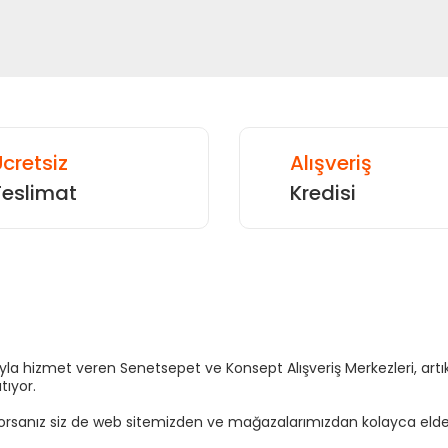
cretsiz
Alışveriş
Teslimat
Kredisi
sıyla hizmet veren Senetsepet ve Konsept Alışveriş Merkezleri, a
tıyor.
yorsanız siz de web sitemizden ve mağazalarımızdan kolayca elden t