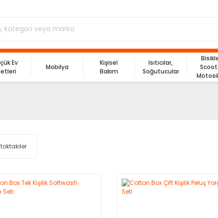
Bisikl
çük Ev
Kişisel
Isıtıcılar,
Mobilya
Scoot
letleri
Bakım
Soğutucular
Motosi
toktakiler