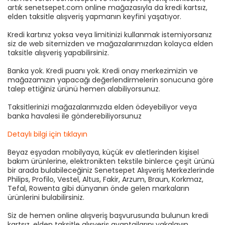
artık senetsepet.com online mağazasıyla da kredi kartsız,
elden taksitle alışveriş yapmanın keyfini yaşatıyor.
Kredi kartınız yoksa veya limitinizi kullanmak istemiyorsanız
siz de web sitemizden ve mağazalarımızdan kolayca elden
taksitle alışveriş yapabilirsiniz.
Banka yok. Kredi puanı yok. Kredi onay merkezimizin ve
mağazamızın yapacağı değerlendirmelerin sonucuna göre
talep ettiğiniz ürünü hemen alabiliyorsunuz.
Taksitlerinizi mağazalarımızda elden ödeyebiliyor veya
banka havalesi ile gönderebiliyorsunuz
Detaylı bilgi için tıklayın
Beyaz eşyadan mobilyaya, küçük ev aletlerinden kişisel
bakım ürünlerine, elektronikten tekstile binlerce çeşit ürünü
bir arada bulabileceğiniz Senetsepet Alışveriş Merkezlerinde
Philips, Profilo, Vestel, Altus, Fakir, Arzum, Braun, Korkmaz,
Tefal, Rowenta gibi dünyanın önde gelen markaların
ürünlerini bulabilirsiniz.
Siz de hemen online alışveriş başvurusunda bulunun kredi
kartsız, elden taksitle alışveriş avantajlarını yakalayın.